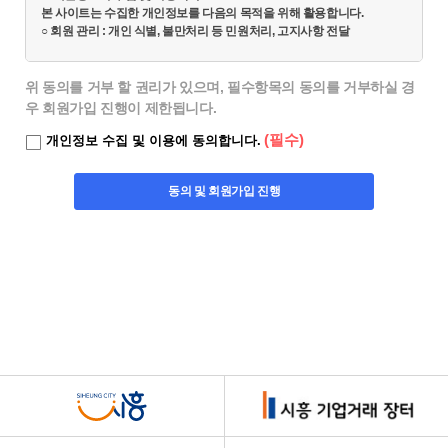
창
업
관
항
본 사이트는 수집한 개인정보를 다음의 목적을 위해 활용합니다.

업
신
○ 회원 관리 : 개인 식별, 불만처리 등 민원처리, 고지사항 전달

인
지
청
문
입
입
입
가
사
원
의
3. 개인정보의 보유 및 이용기간

주
주
주
상
말
사
하
원칙적으로, 개인정보 수집 및 이용목적이 달성된 후에는 해당 정보를 지
위 동의를 거부 할 권리가 있으며, 필수항목의 동의를 거부하실 경
안
공
기
오
업
기
체 없이 파기합니다.

우 회원가입 진행이 제한됩니다.
내
간
업
피
센
공
단, 다음의 정보에 대해서는 아래의 이유로 명시한 기간 동안 보존합니다.

소
소
스
터
(필수)
고
보존 항목 : 이름, 연락처, 이메일

개인정보 수집 및 이용에 동의합니다.
개
개
입
소
보존 근거 : 문서관리규정

주
개
투
기
동의 및 회원가입 진행
보존 기간 : 3년
자
업
상
소
센
시
성
개
담
터
설
과
실
소
안
현
개
내
황
졸
창
업
업
기
교
시
업
육
흥
시
창
멘
업
토
지
링
원