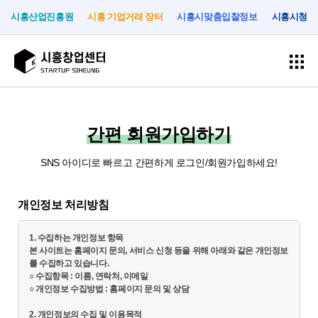
시흥산업진흥원
시흥 기업거래 장터
시흥시맞춤입찰정보
시흥시청
회
로
원
그
간편 회원가입하기
가
인
입
SNS 아이디로 빠르고 간편하게 로그인/회원가입하세요!
사
입
공
고
시
개인정보 처리방침
업
주
간
객
흥
안
기
지
지
창
1. 수집하는 개인정보 항목

내
업
원
원
업
본 사이트는 홈페이지 문의, 서비스 신청 등을 위해 아래와 같은 개인정보
센
를 수집하고 있습니다.

○ 수집항목 : 이름, 연락처, 이메일

터
시
입
시
공
○ 개인정보 수집방법 : 홈페이지 문의 및 상담

소
흥
주
설
지
시
기
대
사
개
2. 개인정보의 수집 및 이용목적
