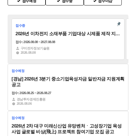
접수예정
접수중
접수마감
창
업
관
항
업
신
인
지
청
문
입
입
입
가
사
원
의
주
주
주
상
말
사
하
접수중
접
안
공
기
오
업
기
내
간
업
피
2026년 이차전지 소재부품 기업대상 시제품 제작 지원
2
센
공
소
소
스
프로그램 참여기업 추가 상시모집 공고
정
터
고
접수: 2026.08.08 ~ 2027.08.08
접수: 
개
개
입
소
구미전자정보기술원
주
2026.08.08
개
투
기
자
업
상
소
센
시
성
접수예정
개
담
터
설
과
실
[경남] 2026년 3분기 중소기업육성자금 일반자금 지원계획
소
안
현
공고
개
내
황
졸
창
업
접수: 2026.08.25 ~ 2026.08.27
업
기
경남투자경제진흥원
교
시
2026.08.06
업
육
흥
시
창
멘
접수예정
업
토
2026년 2차 대구 미래신산업 유망벤처ㆍ고성장기업 육성
지
링
사업 글로벌 비상(飛上) 프로젝트 참여기업 모집 공고
원