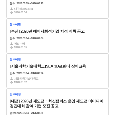
접수: 2026.08.19 ~ 2026.08.25
기
전
멘
전
관
대구테크노파크
문
토
문
2026.08.06
소
가
링
가
개
명
신
신
접수예정
단
청
청
[부산] 2026년 예비사회적기업 지정 계획 공고
청
한
경
서
경
년
국
기
울
기
접수: 2026.08.14 ~ 2026.09.04
외
협
공
과
대
산
직접수행
부
업
학
학
시
학
2026.08.05
기
마
대
기
흥
융
관
을
창
술
캠
합
창
업
대
퍼
원
접수예정
보
창
스
업
[서울과학기술대학교]SLA 3D프린터 장비교육
육
업
창
지
센
보
업
원
접수: 2026.08.14 ~ 2026.08.24
터
육
보
사
서울과학기술대학교
센
육
2026.08.02
업
터
센
공
터
고
접수예정
[대전] 2026년 재도전ㆍ혁신캠퍼스 운영 재도전 아이디어
오
경진대회 참여 기업 모집 공고
시
접수: 2026.08.14 ~ 2026.08.21