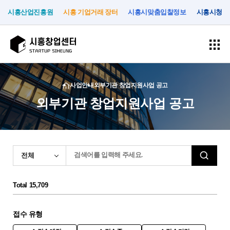
시흥산업진흥원
시흥 기업거래 장터
시흥시맞춤입찰정보
시흥시청
회
로
사업안내
외부기관 창업지원사업 공고
원
그
가
외부기관 창업지원사업 공고
인
입
사
입
공
고
시
업
주
간
객
흥
안
기
지
지
창
내
업
원
원
업
Total
15,709
센
터
시
입
시
공
소
접수 유형
흥
주
설
지
시
기
대
사
개