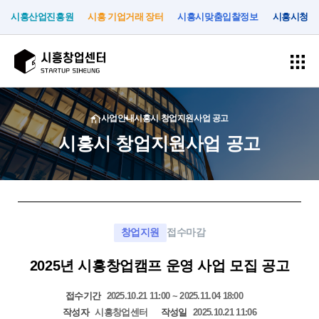
시흥산업진흥원
시흥 기업거래 장터
시흥시맞춤입찰정보
시흥시청
회
로
사업안내
시흥시 창업지원사업 공고
원
그
가
시흥시 창업지원사업 공고
인
입
사
입
공
고
시
업
주
간
객
흥
안
기
지
지
창
창업지원
접수마감
내
업
원
원
업
센
2025년 시흥창업캠프 운영 사업 모집 공고
터
시
입
시
공
소
접수기간
2025.10.21 11:00 ~ 2025.11.04 18:00
흥
주
설
지
시
기
대
사
개
작성자
시흥창업센터
작성일
2025.10.21 11:06