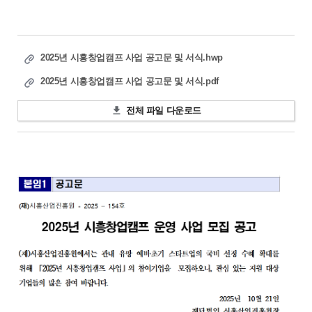
창
업
관
항
업
신
인
지
청
문
입
입
입
가
사
원
의
주
주
주
상
말
사
하
2025년 시흥창업캠프 사업 공고문 및 서식.hwp
안
공
기
오
업
기
내
간
업
피
2025년 시흥창업캠프 사업 공고문 및 서식.pdf
센
공
소
소
스
터
고
개
개
입
소
전체 파일 다운로드
주
개
투
기
자
업
상
소
센
시
성
개
담
터
설
과
실
소
안
현
개
내
황
졸
창
업
업
기
교
시
업
육
흥
시
창
멘
업
토
지
링
원