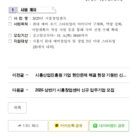
기
전
멘
전
관
문
토
문
소
가
링
가
개
명
신
신
단
청
청
청
한
경
서
경
년
국
기
울
기
외
협
공
과
대
산
부
업
학
학
시
학
기
마
대
기
흥
융
관
을
창
술
캠
합
창
업
대
퍼
원
이전글
시흥산업진흥원 기업 현안문제 해결 현장 기동반 신청서
보
창
스
업
육
업
창
지
센
보
업
원
다음글
2026 상반기 시흥창업센터 신규 입주기업 모집
터
육
보
사
센
육
업
터
센
공
목록
터
고
오
URL 복사
카카오톡 공유
네이버밴드 공유
시